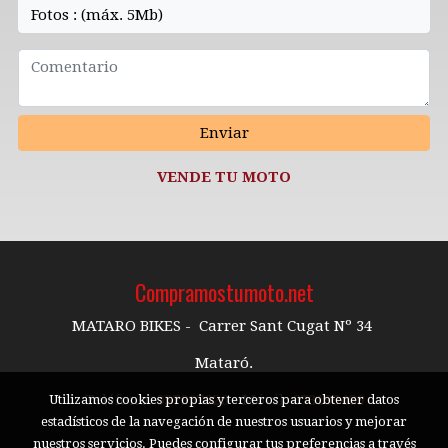
Fotos : (máx. 5Mb)
Enviar
VENDE TU MOTO
Compramostumoto.net
MATARO BIKES - Carrer Sant Cugat Nº 34
Mataró.
Teléfono:
937997926
- Móvil:
673195489
Utilizamos cookies propias y terceros para obtener datos
estadísticos de la navegación de nuestros usuarios y mejorar
nuestros servicios. Puedes configurar tus preferencias a través