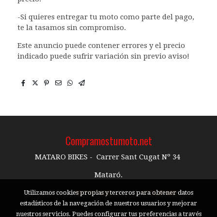
-Si quieres entregar tu moto como parte del pago,
te la tasamos sin compromiso.
Este anuncio puede contener errores y el precio
indicado puede sufrir variación sin previo aviso!
Compramostumoto.net
MATARO BIKES - Carrer Sant Cugat Nº 34
Mataró.
Teléfono:
937997926
- Móvil:
673195489
Utilizamos cookies propias y terceros para obtener datos
estadísticos de la navegación de nuestros usuarios y mejorar
nuestros servicios. Puedes configurar tus preferencias a través